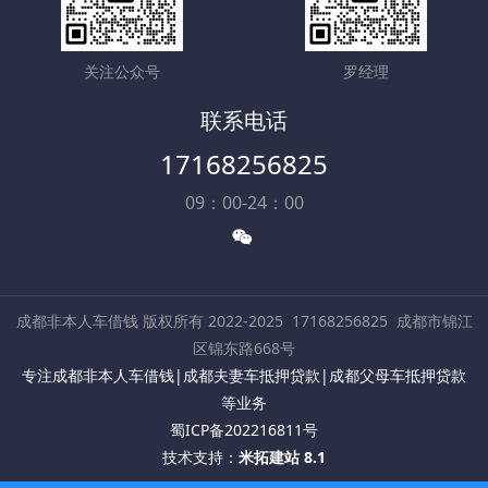
关注公众号
罗经理
联系电话
17168256825
09：00-24：00
成都非本人车借钱 版权所有 2022-2025
17168256825
成都市锦江
区锦东路668号
专注成都非本人车借钱|成都夫妻车抵押贷款|成都父母车抵押贷款
等业务
蜀ICP备202216811号
技术支持：
米拓建站 8.1