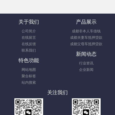
关于我们
产品展示
公司简介
成都非本人车借钱
在线留言
成都夫妻车抵押贷款
在线反馈
成都父母车抵押贷款
联系我们
新闻动态
特色功能
行业资讯
网站地图
企业新闻
聚合标签
站内搜索
关注我们